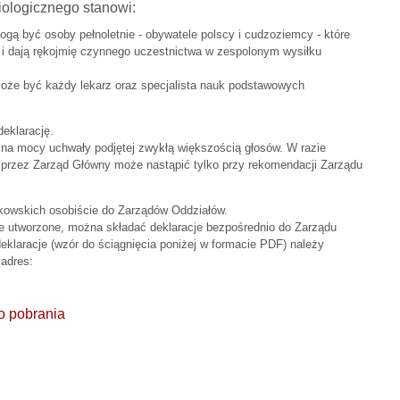
iologicznego stanowi:
ą być osoby pełnoletnie - obywatele polscy i cudzoziemcy - które
ą i dają rękojmię czynnego uczestnictwa w zespolonym wysiłku
oże być każdy lekarz oraz specjalista nauk podstawowych
eklarację.
 na mocy uchwały podjętej zwykłą większością głosów. W razie
ie przez Zarząd Główny może nastąpić tylko przy rekomendacji Zarządu
nkowskich osobiście do Zarządów Oddziałów.
cze utworzone, można składać deklaracje bezpośrednio do Zarządu
klaracje (wzór do ściągnięcia poniżej w formacie PDF) należy
 adres:
o pobrania