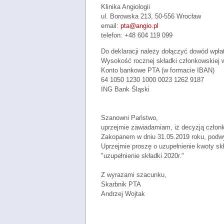
Klinika Angiologii
ul. Borowska 213, 50-556 Wrocław
email:
pta@angio.pl
telefon: +48 604 119 099
Do deklaracji należy dołączyć dowód wpłat
Wysokość rocznej składki członkowskiej w
Konto bankowe PTA (w formacie IBAN)
64 1050 1230 1000 0023 1262 9187
ING Bank Śląski
Szanowni Państwo,
uprzejmie zawiadamiam, iż decyzją czło
Zakopanem w dniu 31.05.2019 roku, podwy
Uprzejmie proszę o uzupełnienie kwoty skł
"uzupełnienie składki 2020r."
Z wyrazami szacunku,
Skarbnik PTA
Andrzej Wojtak